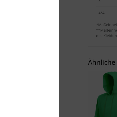
XL
2XL
*Maßeinheit
**Maßeinhe
des Kleidun
Ähnliche