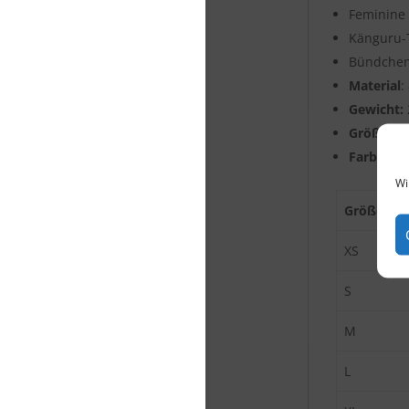
Feminine 
Känguru-
Bündchen
Material
:
Gewicht:
Größen:
X
Farbe: ke
Wi
Größen
XS
S
M
L