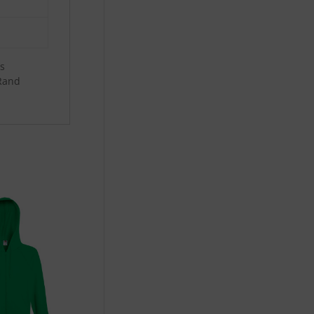
s
Rand