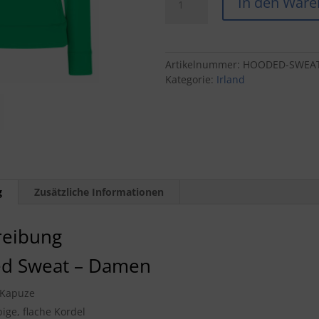
In den Ware
Sweat
-
Damen
Menge
Artikelnummer:
HOODED-SWEAT
Kategorie:
Irland
g
Zusätzliche Informationen
reibung
d Sweat – Damen
 Kapuze
bige, flache Kordel