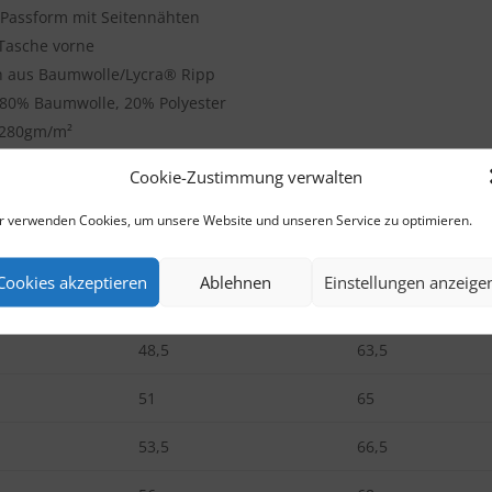
Passform mit Seitennähten
Tasche vorne
 aus Baumwolle/Lycra® Ripp
 80% Baumwolle, 20% Polyester
280gm/m²
S – 2XL
Cookie-Zustimmung verwalten
lly green
r verwenden Cookies, um unsere Website und unseren Service zu optimieren.
Weite*
Länge**
Cookies akzeptieren
Ablehnen
Einstellungen anzeige
46
62
48,5
63,5
51
65
53,5
66,5