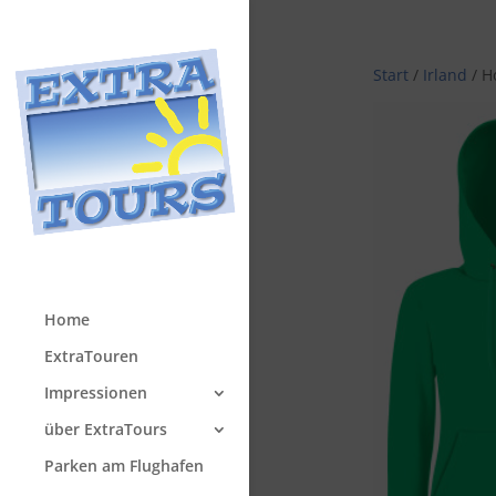
Start
/
Irland
/ H
Home
ExtraTouren
Impressionen
über ExtraTours
Parken am Flughafen