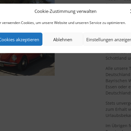
Stammgästen 
Cookie-Zustimmung verwalten
Bereits im J
heraus, unse
r verwenden Cookies, um unsere Website und unseren Service zu optimieren.
Tunesien auf
wir einer der
Cookies akzeptieren
Ablehnen
Einstellungen anzeige
Reiseveranst
Nach dieser 
Mittelmeer 
Schottland 
Alle unsere 
Deutschland 
Bayrischen W
Essen oder e
Deutschland
Stets unverg
zum Erhalt v
Urlaubsbeka
Im Übrigen f