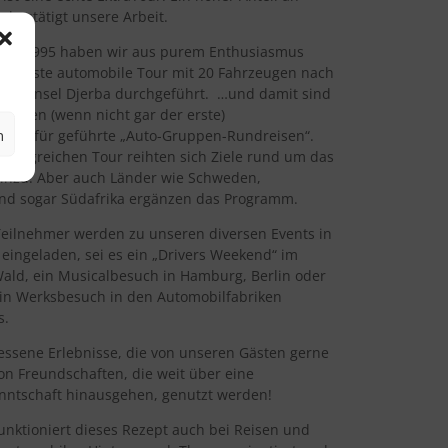
bestätigt unsere Arbeit.
ahre 1995 haben wir aus purem Enthusiasmus
re erste automobile Tour mit 20 Fahrzeugen nach
 die Insel Djerba durchgeführt. …und damit sind
 ersten (wenn nicht gar der erste)
n
alter für geführte „Auto-Gruppen-Rundreisen“.
erfolgreichen Tour reihten sich Ziele rund um das
hinzu. Aber auch Länder wie Schweden,
und sogar Südafrika ergänzen das Programm.
Teilnehmer werden zu unseren diversen Events in
eingeladen, sei es ein „Drivers Weekend“ im
ald, ein Musicalbesuch in Hamburg, Berlin oder
in Werksbesuch in den Automobilfabriken
s.
essene Erlebnisse, die von unseren Gästen gerne
on Freundschaften, die weit über eine
nntschaft hinausgehen, genutzt werden!
unktioniert dieses Rezept auch bei Reisen und