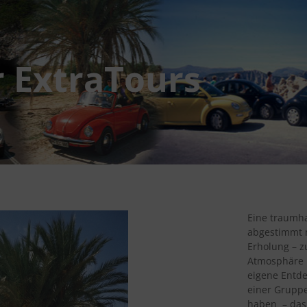
 ExtraTours
Eine traumhaf
abgestimmt m
Erholung – z
Atmosphäre 
eigene Entde
einer Gruppe
haben – das 