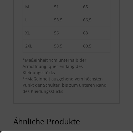
M
51
65
L
53,5
66,5
XL
56
68
2XL
58,5
69,5
*Maßeinheit 1cm unterhalb der
Armöffnung, quer entlang des
Kleidungsstücks
**Maßeinheit ausgehend vom höchsten
Punkt der Schulter, bis zum unteren Rand
des Kleidungsstücks
Ähnliche Produkte