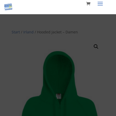
Start
/
Irland
/ Hooded Jacket – Damen