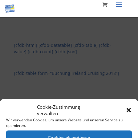
[cfdb-html]
[cfdb-datatable]
[cfdb-table]
[cfdb-
value]
[cfdb-count]
[cfdb-json]
[cfdb-table form=“Buchung Ireland Cruising 2018″]
Cookie-Zustimmung
Powered by
Layer Druck und Medien Pforzheim
verwalten
Wir verwenden Cookies, um unsere Website und unseren Service zu
optimieren.
Cookies akzeptieren